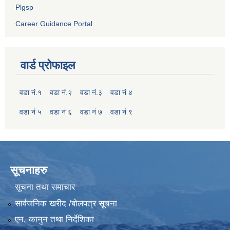
Plgsp
Career Guidance Portal
वार्ड प्रोफाइल
वडा नं.१
वडा नं.२
वडा नं.३
वडा नं ४
वडा नं ५
वडा नं ६
वडा नं ७
वडा नं ९
सूचनाहरु
सूचना तथा समाचार
सार्वजनिक खरीद /बोलपत्र सूचना
एन, कानुन तथा निर्देशिका