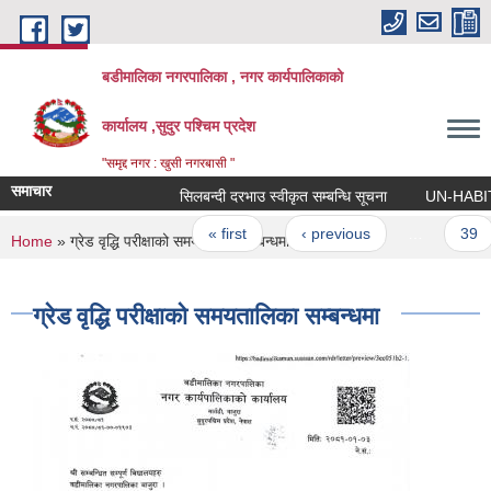
Skip to main content
बडीमालिका नगरपालिका , नगर कार्यपालिकाको
कार्यालय ,सुदुर पश्चिम प्रदेश
"समृद्द नगर : खुसी नगरबासी "
समाचार
सिलबन्दी दरभाउ स्वीकृत सम्बन्धि सूचना
UN-HABITAT को
Pages
« first
‹ previous
…
39
You are here
Home
» ग्रेड वृद्धि परीक्षाको समयतालिका सम्बन्धमा
ग्रेड वृद्धि परीक्षाको समयतालिका सम्बन्धमा