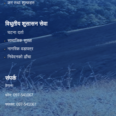
कर तथा शुल्कहरु
विधुतीय शुसासन सेवा
घटना दर्ता
सामाजिक सुरक्षा
नागरिक वडापत्र
निवेदनको ढाँचा
संपर्क
ठेगाना
फोन: 097-541067
फ्याक्स: 097-541067