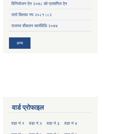
विनियोजन ऐन २०७८ को प्रमाणित ऐन
रातो किताव नप २०८१।८२
राजस्व शँकलन कार्यविधि २०७४
अन्य
वार्ड प्रोफाइल
वडा नं.१
वडा नं.२
वडा नं.३
वडा नं ४