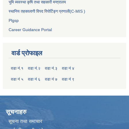
भुमि ब्यवस्था कृषि तथा सहकारी मन्त्रालय
स्थानिय तहकालागी विपद रिपोर्टिङ्ग प्रणाली(C-MIS )
Plgsp
Career Guidance Portal
वार्ड प्रोफाइल
वडा नं.१
वडा नं.२
वडा नं.३
वडा नं ४
वडा नं ५
वडा नं ६
वडा नं ७
वडा नं ९
सूचनाहरु
सूचना तथा समाचार