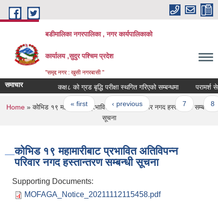
Skip to main content
बडीमालिका नगरपालिका , नगर कार्यपालिकाको
कार्यालय ,सुदुर पश्चिम प्रदेश
"समृद्द नगर : खुसी नगरबासी "
समाचार
कक्ष८ को ग्रड बृद्धि परीक्षा स्थगित गरिएको सम्बन्धमा
परामर्श सेव
Pages
« first
‹ previous
…
7
8
You are here
Home
» कोभिड १९ महामारीबाट प्रभावित अतिविपन्न परिवार नगद हस्तान्तरण सम्बन्धी
सूचना
कोभिड १९ महामारीबाट प्रभावित अतिविपन्न
परिवार नगद हस्तान्तरण सम्बन्धी सूचना
Supporting Documents:
MOFAGA_Notice_20211112115458.pdf