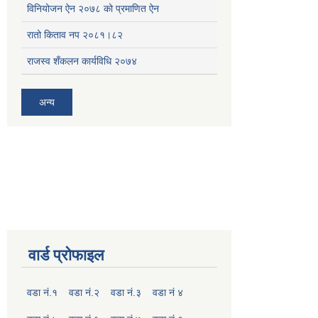
विनियोजन ऐन २०७८ को प्रमाणित ऐन
रातो किताव नप २०८१।८२
राजस्व शँकलन कार्यविधि २०७४
अन्य
वार्ड प्रोफाइल
वडा नं.१
वडा नं.२
वडा नं.३
वडा नं ४