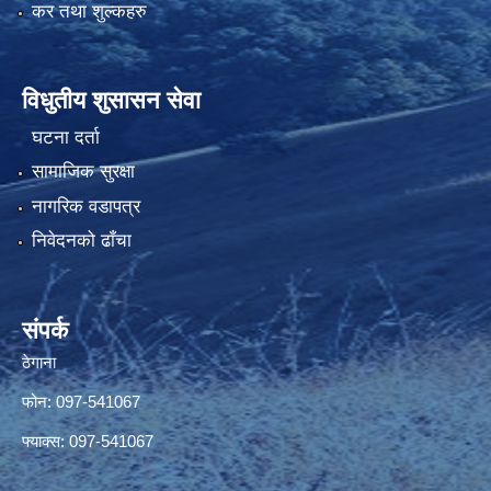
कर तथा शुल्कहरु
विधुतीय शुसासन सेवा
घटना दर्ता
सामाजिक सुरक्षा
नागरिक वडापत्र
निवेदनको ढाँचा
संपर्क
ठेगाना
फोन: 097-541067
फ्याक्स: 097-541067