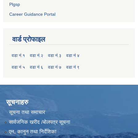
Plgsp
Career Guidance Portal
वार्ड प्रोफाइल
वडा नं.१
वडा नं.२
वडा नं.३
वडा नं ४
वडा नं ५
वडा नं ६
वडा नं ७
वडा नं ९
सूचनाहरु
सूचना तथा समाचार
सार्वजनिक खरीद /बोलपत्र सूचना
एन, कानुन तथा निर्देशिका