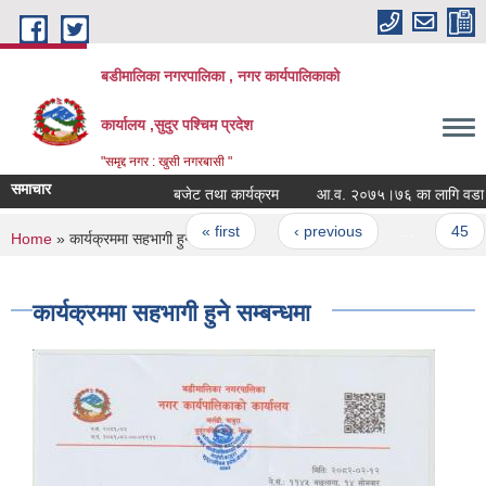
Skip to main content
बडीमालिका नगरपालिका , नगर कार्यपालिकाको
कार्यालय ,सुदुर पश्चिम प्रदेश
"समृद्द नगर : खुसी नगरबासी "
समाचार
बजेट तथा कार्यक्रम
आ.व. २०७५।७६ का लागि वडा समित
Pages
« first
‹ previous
…
45
You are here
Home
» कार्यक्रममा सहभागी हुने सम्बन्धमा
कार्यक्रममा सहभागी हुने सम्बन्धमा