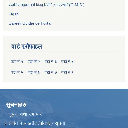
स्थानिय तहकालागी विपद रिपोर्टिङ्ग प्रणाली(C-MIS )
Plgsp
Career Guidance Portal
वार्ड प्रोफाइल
वडा नं.१
वडा नं.२
वडा नं.३
वडा नं ४
वडा नं ५
वडा नं ६
वडा नं ७
वडा नं ९
सूचनाहरु
सूचना तथा समाचार
सार्वजनिक खरीद /बोलपत्र सूचना