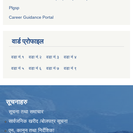
Plgsp
Career Guidance Portal
वार्ड प्रोफाइल
वडा नं.१
वडा नं.२
वडा नं.३
वडा नं ४
वडा नं ५
वडा नं ६
वडा नं ७
वडा नं ९
सूचनाहरु
सूचना तथा समाचार
सार्वजनिक खरीद /बोलपत्र सूचना
एन, कानुन तथा निर्देशिका