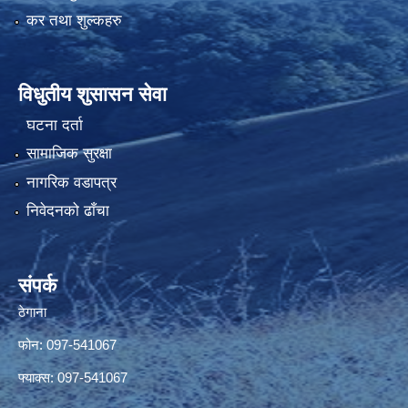
कर तथा शुल्कहरु
विधुतीय शुसासन सेवा
घटना दर्ता
सामाजिक सुरक्षा
नागरिक वडापत्र
निवेदनको ढाँचा
संपर्क
ठेगाना
फोन: 097-541067
फ्याक्स: 097-541067