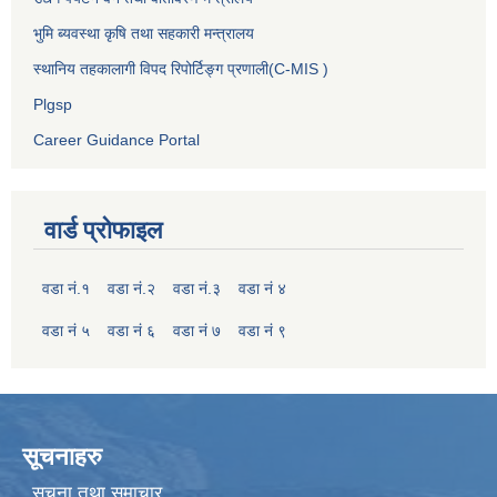
भुमि ब्यवस्था कृषि तथा सहकारी मन्त्रालय
स्थानिय तहकालागी विपद रिपोर्टिङ्ग प्रणाली(C-MIS )
Plgsp
Career Guidance Portal
वार्ड प्रोफाइल
वडा नं.१
वडा नं.२
वडा नं.३
वडा नं ४
वडा नं ५
वडा नं ६
वडा नं ७
वडा नं ९
सूचनाहरु
सूचना तथा समाचार