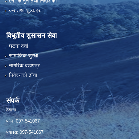
एन, कानुन तथा निर्देशिका
कर तथा शुल्कहरु
विधुतीय शुसासन सेवा
घटना दर्ता
सामाजिक सुरक्षा
नागरिक वडापत्र
निवेदनको ढाँचा
संपर्क
ठेगाना
फोन: 097-541067
फ्याक्स: 097-541067