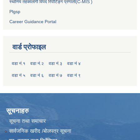
स्थानिय तहकालागी विपद रिपोर्टिङ्ग प्रणाली(C-MIS )
Plgsp
Career Guidance Portal
वार्ड प्रोफाइल
वडा नं.१
वडा नं.२
वडा नं.३
वडा नं ४
वडा नं ५
वडा नं ६
वडा नं ७
वडा नं ९
सूचनाहरु
सूचना तथा समाचार
सार्वजनिक खरीद /बोलपत्र सूचना