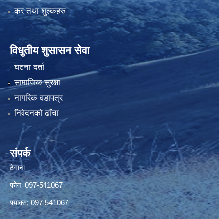
कर तथा शुल्कहरु
विधुतीय शुसासन सेवा
घटना दर्ता
सामाजिक सुरक्षा
नागरिक वडापत्र
निवेदनको ढाँचा
संपर्क
ठेगाना
फोन: 097-541067
फ्याक्स: 097-541067