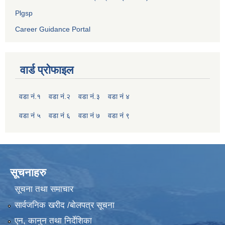
Plgsp
Career Guidance Portal
वार्ड प्रोफाइल
वडा नं.१
वडा नं.२
वडा नं.३
वडा नं ४
वडा नं ५
वडा नं ६
वडा नं ७
वडा नं ९
सूचनाहरु
सूचना तथा समाचार
सार्वजनिक खरीद /बोलपत्र सूचना
एन, कानुन तथा निर्देशिका