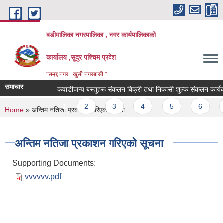
Skip to main content
बडीमालिका नगरपालिका , नगर कार्यपालिकाको
कार्यालय ,सुदुर पश्चिम प्रदेश
"समृद्द नगर : खुसी नगरबासी "
समाचार
कवाडीजन्य बस्तुहरू संकलन बिक्री तथा निकासी शुल्क संकलन कार्यकाे शि
Pages
1
2
3
4
5
6
7
You are here
Home
» अन्तिम नतिजा प्रकाशन गरिएको सूचना
अन्तिम नतिजा प्रकाशन गरिएको सूचना
Supporting Documents:
vvvvvv.pdf