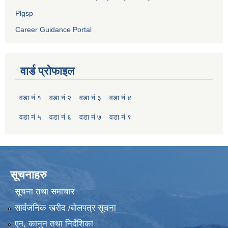
Plgsp
Career Guidance Portal
वार्ड प्रोफाइल
वडा नं.१
वडा नं.२
वडा नं.३
वडा नं ४
वडा नं ५
वडा नं ६
वडा नं ७
वडा नं ९
सूचनाहरु
सूचना तथा समाचार
सार्वजनिक खरीद /बोलपत्र सूचना
एन, कानुन तथा निर्देशिका