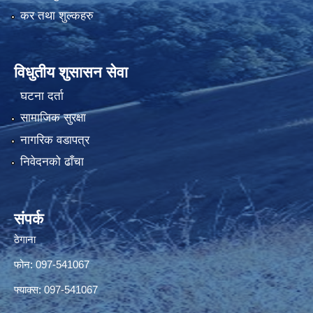
कर तथा शुल्कहरु
विधुतीय शुसासन सेवा
घटना दर्ता
सामाजिक सुरक्षा
नागरिक वडापत्र
निवेदनको ढाँचा
संपर्क
ठेगाना
फोन: 097-541067
फ्याक्स: 097-541067